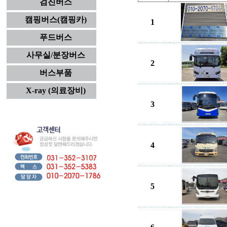
검진버스
캠핑버스(캠핑카)
1
푸드버스
사무실/분장버스
2
버스부품
X-ray (의료장비)
3
4
5