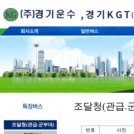
조달청(관급.
조달청(관급.군부대)
번호
사진